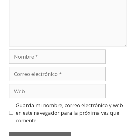
Nombre
Correo
electrónico
Web
Guarda mi nombre, correo electrónico y web
en este navegador para la próxima vez que
comente.