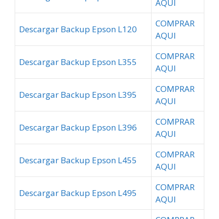
AQUI
COMPRAR
Descargar Backup Epson L120
AQUI
COMPRAR
Descargar Backup Epson L355
AQUI
COMPRAR
Descargar Backup Epson L395
AQUI
COMPRAR
Descargar Backup Epson L396
AQUI
COMPRAR
Descargar Backup Epson L455
AQUI
COMPRAR
Descargar Backup Epson L495
AQUI