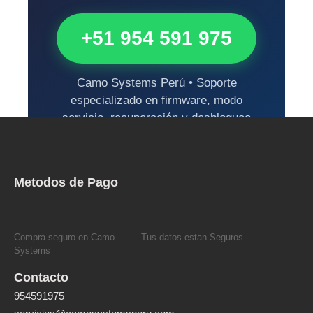
+51 954 591 975
Camo Systems Perú • Soporte
especializado en firmware, modo
servicio, recuperación y desbloqueo
de impresoras Epson.
Metodos de Pago
Compra seguro en Camo
Tus datos estan Seguros
Systems
Contacto
954591975