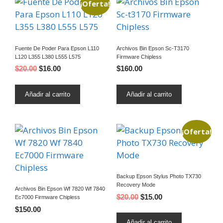
¡Oferta!
Fuente De Poder Para Epson L110
Archivos Bin Epson Sc-T3170
L120 L355 L380 L555 L575
Firmware Chipless
$
20.00
$
16.00
$
160.00
Añadir al carrito
Añadir al carrito
¡Oferta!
Backup Epson Stylus Photo TX730
Recovery Mode
Archivos Bin Epson Wf 7820 Wf 7840
$
20.00
$
15.00
Ec7000 Firmware Chipless
$
150.00
Añadir al carrito