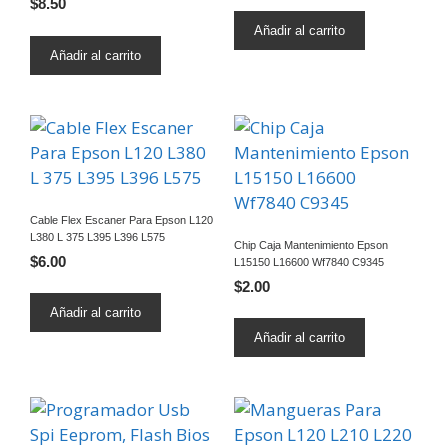
$
8.50
Añadir al carrito
Añadir al carrito
Cable Flex Escaner Para Epson L120
L380 L 375 L395 L396 L575
Chip Caja Mantenimiento Epson
$
6.00
L15150 L16600 Wf7840 C9345
$
2.00
Añadir al carrito
Añadir al carrito