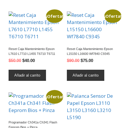
¡Oferta!
¡Oferta!
Reset Caja Mantenimiento Epson
Reset Caja Mantenimiento Epson
L7610 L7710 L1455 T6710 T6711
L15150 L16600 Wf7840 C9345
$
50.00
$
40.00
$
90.00
$
75.00
Añadir al carrito
Añadir al carrito
¡Oferta!
Programador Ch341a Ch341 Flash
Eeprom Bios + Pinza