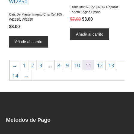
Transistor A2222 C6144 Raparar
Tarjeta Logica Epson
Caja De Mantenimiento Chip Xp4105 ,
$
7.00
$
3.00
Wf2830, Wf2850
$
3.00
Añadir al carrito
Añadir al carrito
←
1
2
3
…
8
9
10
11
12
13
14
→
Metodos de Pago