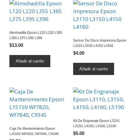
Almohadilla Epson L120 L220 L355
L365 L375 L395 L396
Sensor De Disco Impresora Epson
$
13.00
L3110 L3150 L4150 L4160
$
4.00
Añadir al carrito
Añadir al carrito
Kit De Engranaje Epson L3110,
L3150, L4150, L4160, L5190
Caja De Mantenimiento Epson
$
5.00
L15150 Wf7820, Wf7840, C9345