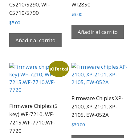
C5210/5290, Wf-
Wf2850
C5710/5790
$
3.00
$
5.00
Añadir al carrito
Añadir al carrito
¡Oferta!
Firmware Chiples XP-
Firmware Chiples (5
2100, XP-2101, XP-
Key) WF-7210, WF-
2105, EW-052A
7215,WF-7710,WF-
$
30.00
7720