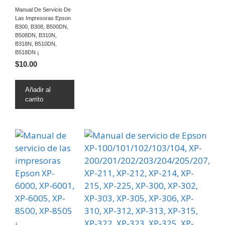
Manual De Servicio De
Las Impresoras Epson
B300, B308, B500DN,
B508DN, B310N,
B318N, B510DN,
B518DN ¡
$
10.00
Añadir al
carrito