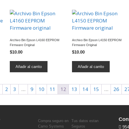
Archivo Bin Epson L4160 EEPROM
Archivo Bin Epson L4150 EEPROM
Firmware Original
Firmware Original
$
10.00
$
10.00
Añadir al carrito
Añadir al carrito
2
3
…
9
10
11
12
13
14
15
…
26
2
o
Con
Compra seguro en
Tus datos estan
Camo Systems
Seguros
954