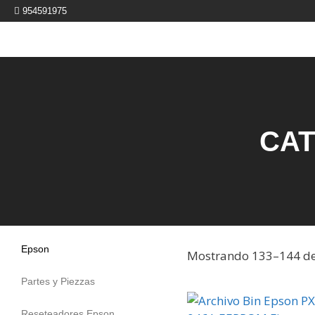
954591975
CAT
Epson
Mostrando 133–144 de
Partes y Piezzas
Reseteadores Epson