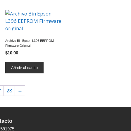
Archivo Bin Epson L396 EEPROM
Firmware Original
$
10.00
Añadir al carrito
7
28
→
tacto
591975