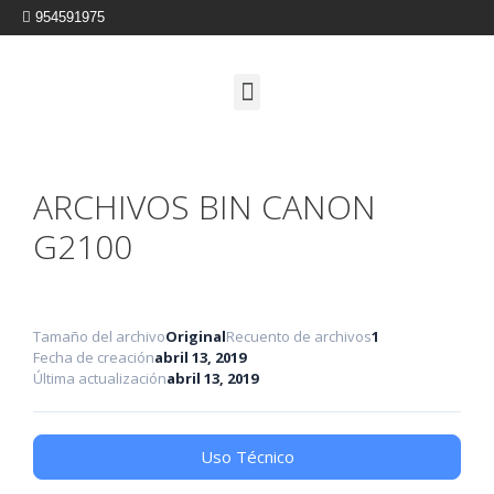
954591975
ARCHIVOS BIN CANON
G2100
Tamaño del archivo
Original
Recuento de archivos
1
Fecha de creación
abril 13, 2019
Última actualización
abril 13, 2019
Uso Técnico