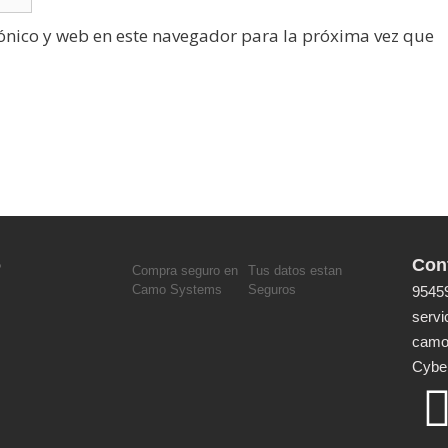
ónico y web en este navegador para la próxima vez que
o
Con
Compra seguro en
Tus datos estan
Camo Systems
Seguros
9545
serv
camo
Cyber