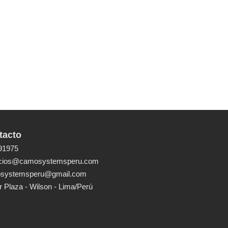
tacto
91975
icios@camosystemsperu.com
systemsperu@gmail.com
 Plaza - Wilson - Lima/Perú