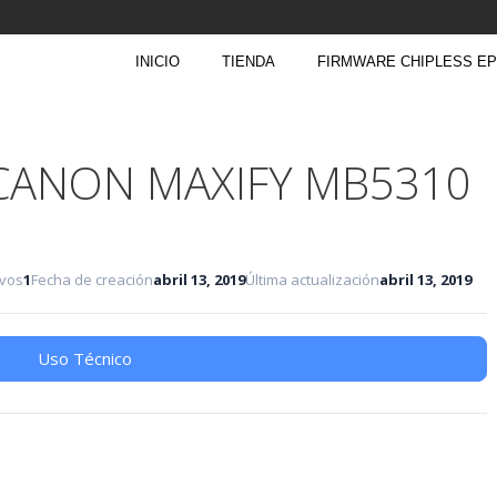
INICIO
TIENDA
FIRMWARE CHIPLESS E
 CANON MAXIFY MB5310
ivos
1
Fecha de creación
abril 13, 2019
Última actualización
abril 13, 2019
Uso Técnico