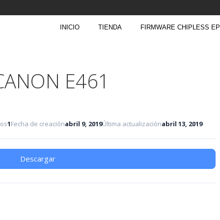
INICIO
TIENDA
FIRMWARE CHIPLESS E
 CANON E461
vos
1
Fecha de creación
abril 9, 2019
Última actualización
abril 13, 2019
Descargar