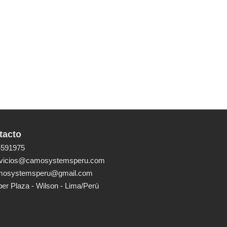
tacto
591975
vicios@camosystemsperu.com
osystemsperu@gmail.com
er Plaza - Wilson - Lima/Perú