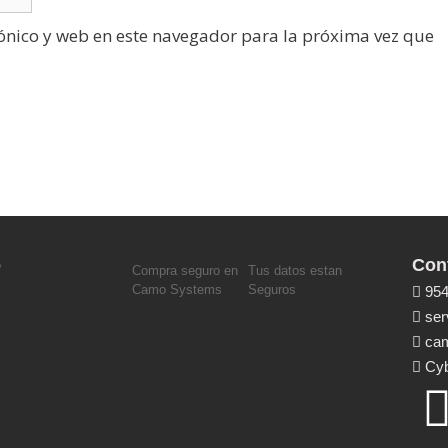
ónico y web en este navegador para la próxima vez que
o
Con
Compra seguro en
Tus datos estan
Camo Systems
Seguros
954
ser
cam
Cyb