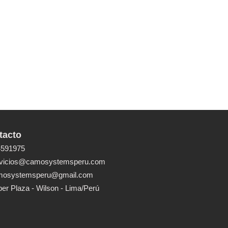
tacto
591975
vicios@camosystemsperu.com
osystemsperu@gmail.com
er Plaza - Wilson - Lima/Perú