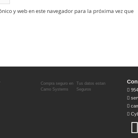
ónico y web en este navegador para la próxima vez que
o
Con
Compra seguro en
Tus datos estan
Camo Systems
Seguros
954
ser
cam
Cyb