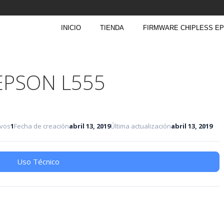
INICIO
TIENDA
FIRMWARE CHIPLESS E
EPSON L555
ivos
1
Fecha de creación
abril 13, 2019
Última actualización
abril 13, 2019
Uso Técnico