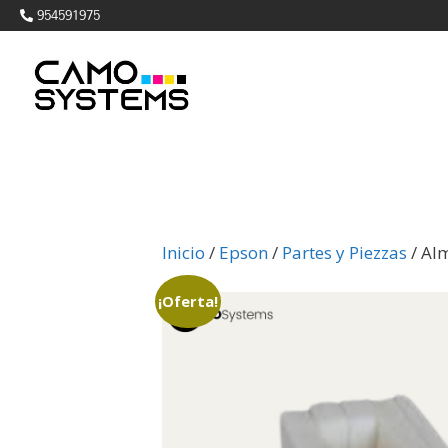
954591975
Inicio
/
Epson
/
Partes y Piezzas
/ Al
¡Oferta!