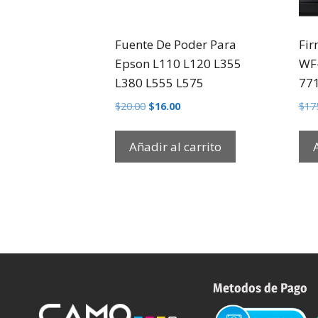
Fuente De Poder Para
Fir
Epson L110 L120 L355
WF
L380 L555 L575
77
$
20.00
$
16.00
$
17
Añadir al carrito
Metodos de Pago