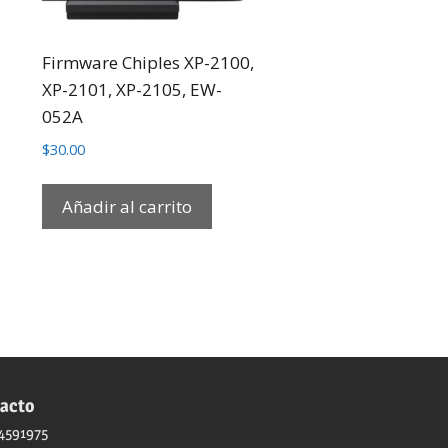
Firmware Chiples XP-2100,
-
XP-2101, XP-2105, EW-
052A
$
30.00
Añadir al carrito
acto
4591975