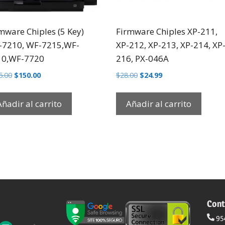
mware Chiples (5 Key)
Firmware Chiples XP-211,
-7210, WF-7215,WF-
XP-212, XP-213, XP-214, XP
10,WF-7720
216, PX-046A
5.00
$
150.00
$
28.00
$
24.99
Añadir al carrito
Añadir al carrito
Cont
95