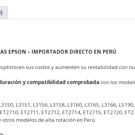
)
AS EPSON – IMPORTADOR DIRECTO EN PERÚ
: optimicen sus costos y aumenten su rentabilidad con n
a duración y compatibilidad comprobada
con los model
L3150, L3151, L3156, L3158, L3160, L3165, L3166, L5190,
, ET2710, ET2711, ET2712, ET2714, ET2715, ET2720, ET2
 otros modelos de alta rotación en Perú.