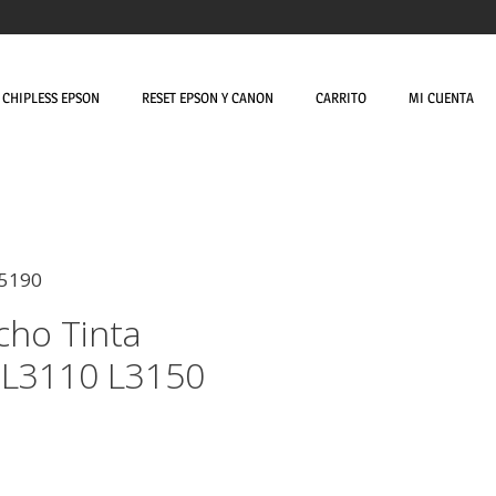
CHIPLESS EPSON
RESET EPSON Y CANON
CARRITO
MI CUENTA
L5190
cho Tinta
 L3110 L3150