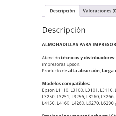
Descripción
Valoraciones (0
Descripción
ALMOHADILLAS PARA IMPRESOR
Atención
técnicos y distribuidores
impresoras Epson.
Producto de
alta absorción, larg
Modelos compatibles:
Epson L1110, L3100, L3101, L3110, 
L3250, L3251, L3256, L3260, L3266
L4150, L4160, L4260, L6270, L6290 y