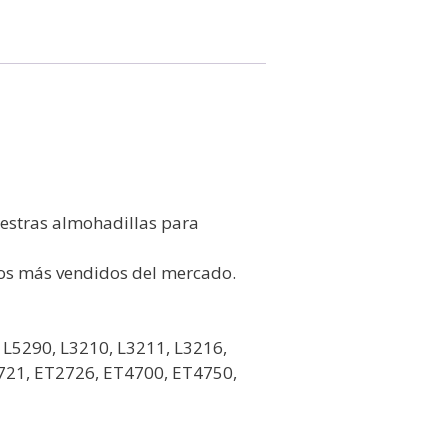
uestras almohadillas para
os más vendidos del mercado.
 L5290, L3210, L3211, L3216,
721, ET2726, ET4700, ET4750,