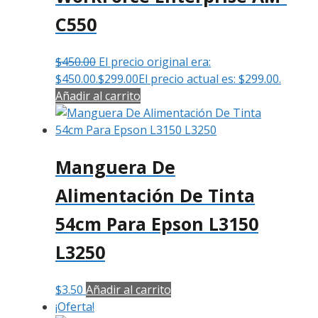
C550
$
450.00
El precio original era:
$450.00.
$
299.00
El precio actual es: $299.00.
Añadir al carrito
Manguera De
Alimentación De Tinta
54cm Para Epson L3150
L3250
$
3.50
Añadir al carrito
¡Oferta!