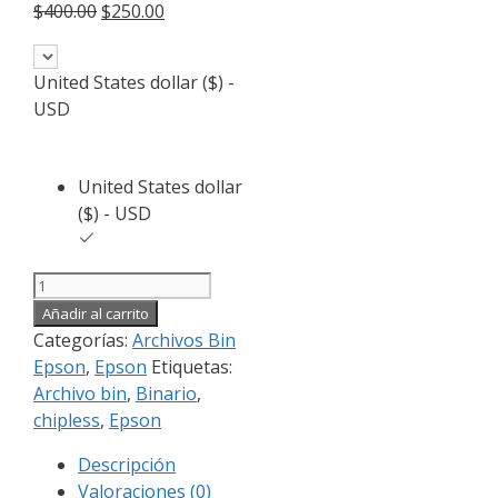
El
El
$
400.00
$
250.00
precio
precio
original
actual
United States dollar ($) -
era:
es:
USD
$400.00.
$250.00.
United States dollar
($) - USD
Archivo
Bin
Añadir al carrito
EPSON
Categorías:
Archivos Bin
Sc-
Epson
,
Epson
Etiquetas:
T5170
Archivo bin
,
Binario
,
AUTOREST
chipless
,
Epson
cantidad
Descripción
Valoraciones (0)