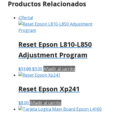
Productos Relacionados
¡Oferta!
Reset Epson L810-L850
Adjustment Program
El
El
$
11.00
$
9.00
Añadir al carrito
precio
precio
original
actual
Reset Epson Xp241
era:
es:
$11.00.
$9.00.
$
8.00
Añadir al carrito