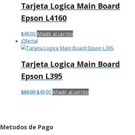
Tarjeta Logica Main Board
Epson L4160
$
49.00
Añadir al carrito
¡Oferta!
Tarjeta Logica Main Board
Epson L395
El
El
$
60.00
$
49.00
Añadir al carrito
precio
precio
original
actual
era:
es:
$60.00.
$49.00.
Metodos de Pago