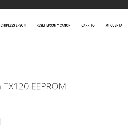
CHIPLESS EPSON
RESET EPSON Y CANON
CARRITO
MI CUENTA
on TX120 EEPROM