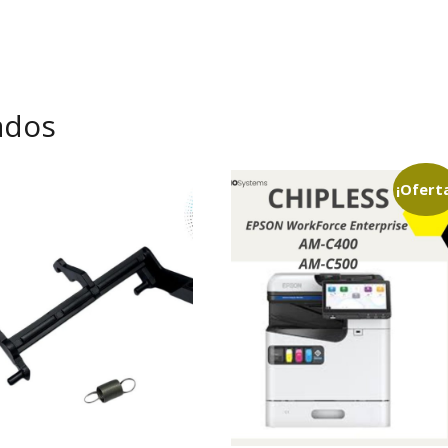
ados
¡Ofert