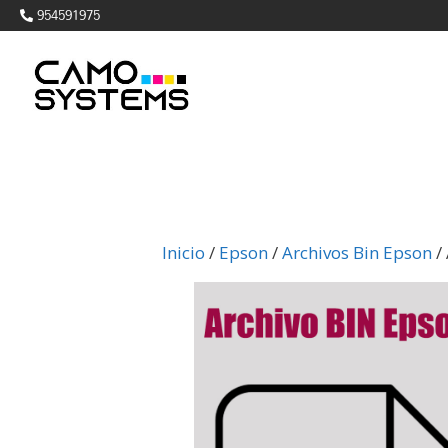
954591975
Inicio
/
Epson
/
Archivos Bin Epson
/