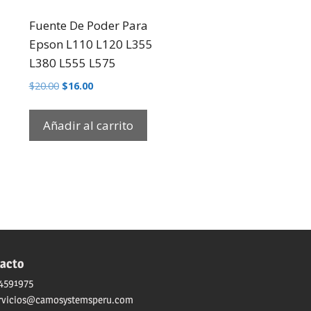
Fuente De Poder Para
Epson L110 L120 L355
L380 L555 L575
$
20.00
$
16.00
Añadir al carrito
acto
4591975
rvicios@camosystemsperu.com