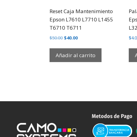
Reset Caja Mantenimiento
Pal
Epson L7610 L7710 L1455
Eps
T6710 T6711
L3
$
50.00
$
40.00
$
4.
Añadir al carrito
Metodos de Pago