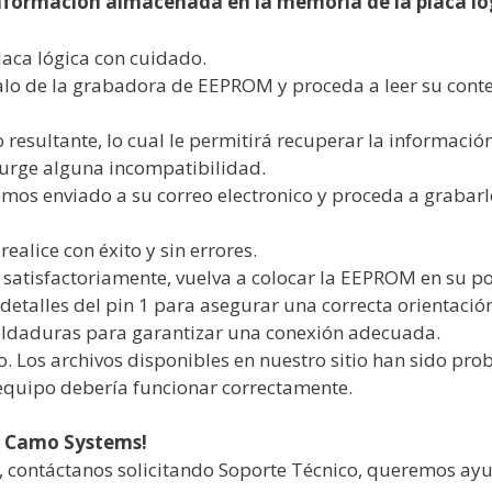
información almacenada en la memoria de la placa lógi
laca lógica con cuidado.
lo de la grabadora de EEPROM y proceda a leer su conte
 resultante, lo cual le permitirá recuperar la informaci
surge alguna incompatibilidad.
mos enviado a su correo electronico y proceda a graba
ealice con éxito y sin errores.
atisfactoriamente, vuelva a colocar la EEPROM en su posi
 detalles del pin 1 para asegurar una correcta orientació
oldaduras para garantizar una conexión adecuada.
. Los archivos disponibles en nuestro sitio han sido pr
 equipo debería funcionar correctamente.
e Camo Systems!
s, contáctanos solicitando Soporte Técnico, queremos ay