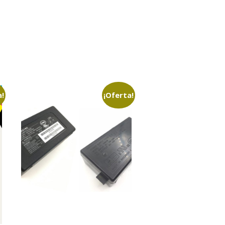
a!
¡Oferta!