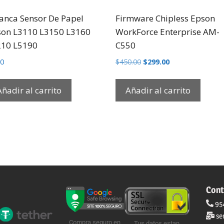
anca Sensor De Papel
Firmware Chipless Epson
on L3110 L3150 L3160
WorkForce Enterprise AM-
210 L5190
C550
00
$
450.00
$
299.00
Añadir al carrito
Añadir al carrito
Cont
95
se
Compra seguro en
Tus datos estan