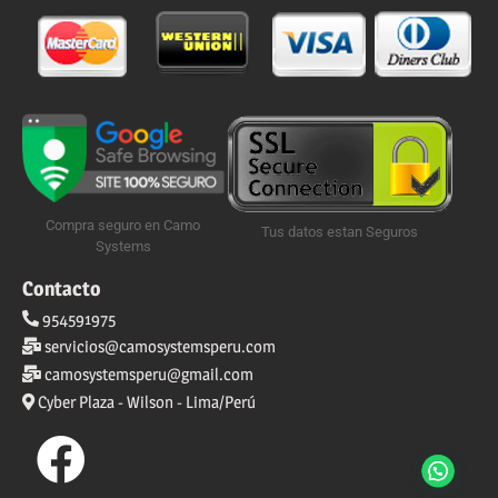
Compra seguro en Camo
Tus datos estan Seguros
Systems
Contacto
954591975
servicios@camosystemsperu.com
camosystemsperu@gmail.com
Cyber Plaza - Wilson - Lima/Perú