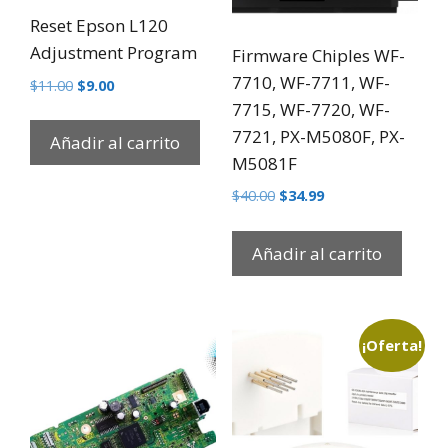
Reset Epson L120
Adjustment Program
Firmware Chiples WF-
7710, WF-7711, WF-
$
11.00
$
9.00
7715, WF-7720, WF-
7721, PX-M5080F, PX-
Añadir al carrito
M5081F
$
40.00
$
34.99
Añadir al carrito
¡Oferta!