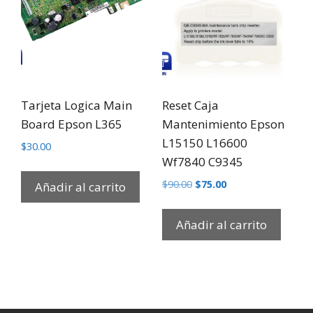
Tarjeta Logica Main
Reset Caja
Board Epson L365
Mantenimiento Epson
L15150 L16600
$
30.00
Wf7840 C9345
$
90.00
$
75.00
Añadir al carrito
Añadir al carrito