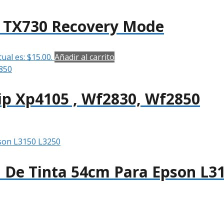
o TX730 Recovery Mode
tual es: $15.00.
Añadir al carrito
p Xp4105 , Wf2830, Wf2850
 De Tinta 54cm Para Epson L3