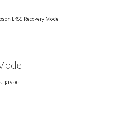
pson L455 Recovery Mode
 Mode
s: $15.00.