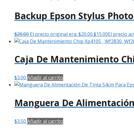
Backup Epson Stylus Phot
$
20.00
El precio original era: $20.00.
$
15.00
El precio ac
Caja De Mantenimiento Chi
$
3.00
Añadir al carrito
Manguera De Alimentación
$
3.50
Añadir al carrito