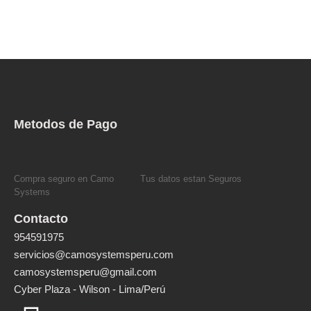
Metodos de Pago
Compra seguro en Camo
Tus datos estan Seguros
Systems
Contacto
954591975
servicios@camosystemsperu.com
camosystemsperu@gmail.com
Cyber Plaza - Wilson - Lima/Perú