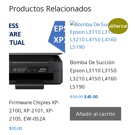
Productos Relacionados
¡Oferta!
Bomba De Succión
Epson L3110 L3150
L3210 L4150 L4160
L5190
$
50.00
$
45.00
Firmware Chiples XP-
2100, XP-2101, XP-
Añadir al carrito
2105, EW-052A
$
30.00