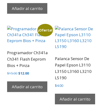
Añadir al carrito
¡Oferta!
Programador Ch341a
Palanca Sensor De
Ch341 Flash Eeprom
Papel Epson L3110
Bios + Pinza
L3150 L3160 L3210
$
15.00
$
12.00
L5190
$
4.00
Añadir al carrito
Añadir al carrito