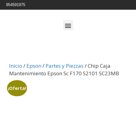
954591975
Inicio
/
Epson
/
Partes y Piezzas
/ Chip Caja
Mantenimiento Epson Sc F170 S2101 SC23MB
¡Oferta!