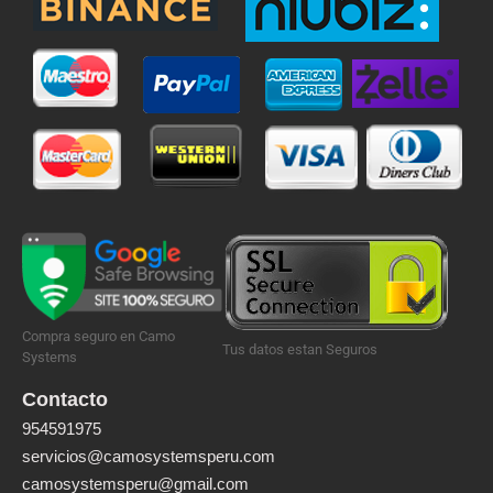
Compra seguro en Camo
Tus datos estan Seguros
Systems
Contacto
954591975
servicios@camosystemsperu.com
camosystemsperu@gmail.com