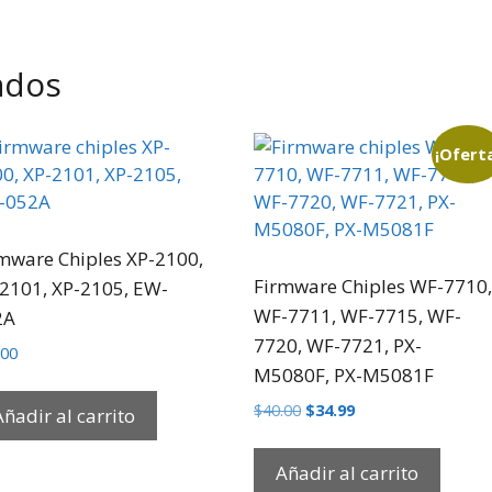
ados
¡Ofert
mware Chiples XP-2100,
Firmware Chiples WF-7710,
2101, XP-2105, EW-
WF-7711, WF-7715, WF-
2A
7720, WF-7721, PX-
.00
M5080F, PX-M5081F
$
40.00
$
34.99
Añadir al carrito
Añadir al carrito