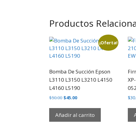
Productos Relacion
¡Oferta!
Bomba De Succión Epson
Fir
L3110 L3150 L3210 L4150
XP-
L4160 L5190
05
$
50.00
$
45.00
$
30
Añadir al carrito