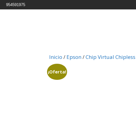
954591975
Inicio
/
Epson
/
Chip Virtual Chiples
¡Oferta!