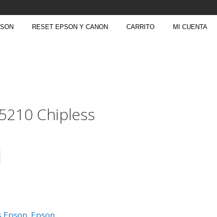
PSON
RESET EPSON Y CANON
CARRITO
MI CUENTA
C5210 Chipless
s Epson
,
Epson