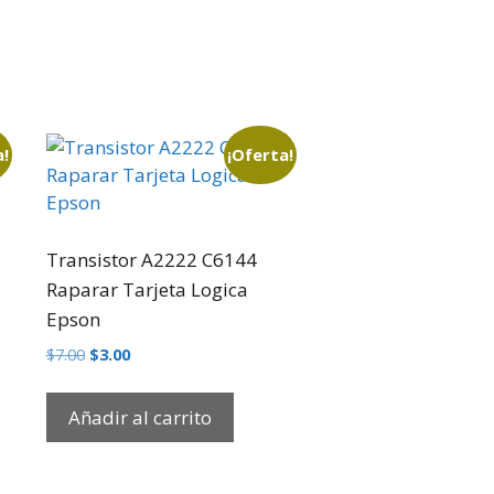
a!
¡Oferta!
Transistor A2222 C6144
Raparar Tarjeta Logica
Epson
$
7.00
$
3.00
Añadir al carrito