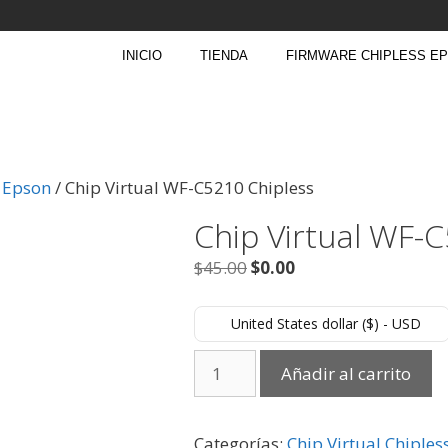
INICIO
TIENDA
FIRMWARE CHIPLESS E
s Epson
/ Chip Virtual WF-C5210 Chipless
Chip Virtual WF-
$
45.00
$
0.00
United States dollar ($) - USD
Añadir al carrito
Categorías:
Chip Virtual Chiples