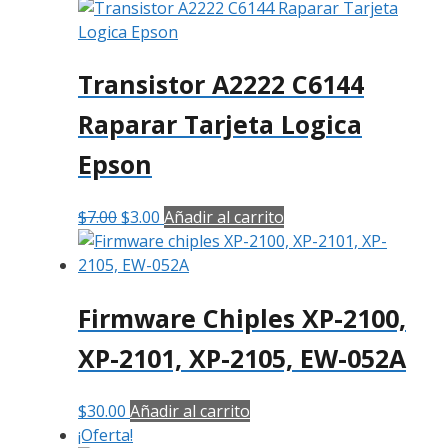
Transistor A2222 C6144
Raparar Tarjeta Logica
Epson
$
7.00
$
3.00
Añadir al carrito
Firmware Chiples XP-2100,
XP-2101, XP-2105, EW-052A
$
30.00
Añadir al carrito
¡Oferta!