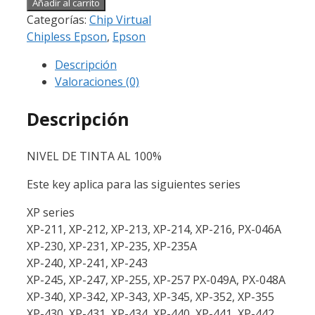
Añadir al carrito
Categorías:
Chip Virtual
Chipless Epson
,
Epson
Descripción
Valoraciones (0)
Descripción
NIVEL DE TINTA AL 100%
Este key aplica para las siguientes series
XP series
XP-211, XP-212, XP-213, XP-214, XP-216, PX-046A
XP-230, XP-231, XP-235, XP-235A
XP-240, XP-241, XP-243
XP-245, XP-247, XP-255, XP-257 PX-049A, PX-048A
XP-340, XP-342, XP-343, XP-345, XP-352, XP-355
XP-430, XP-431, XP-434, XP-440, XP-441, XP-442,