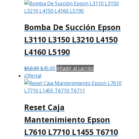
Bomba De Succión Epson
L3110 L3150 L3210 L4150
L4160 L5190
$
50.00
$
45.00
Añadir al carrito
¡Oferta!
Reset Caja
Mantenimiento Epson
L7610 L7710 L1455 T6710