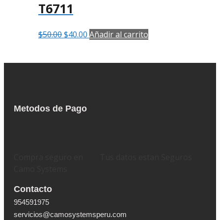
T6711
$
50.00
$
40.00
Añadir al carrito
Metodos de Pago
Compra seguro en
Tus datos estan Seguros
Camo Systems
Contacto
954591975
servicios@camosystemsperu.com