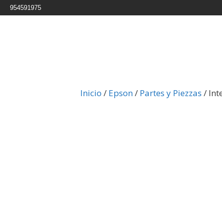
954591975
Inicio
/
Epson
/
Partes y Piezzas
/ In