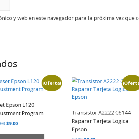
ónico y web en este navegador para la próxima vez que 
ados
¡Oferta!
¡Ofert
et Epson L120
Transistor A2222 C6144
justment Program
Raparar Tarjeta Logica
.00
$
9.00
Epson