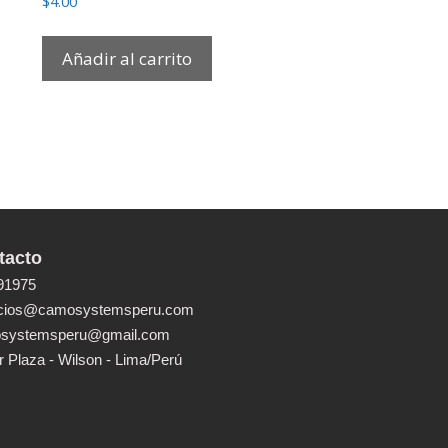
$
4.00
Añadir al carrito
tacto
91975
icios@camosystemsperu.com
systemsperu@gmail.com
 Plaza - Wilson - Lima/Perú