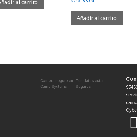
$
7.00
$
3.00
Añadir al carrito
Añadir al carrito
o
Con
Compra seguro en
Tus datos estan
Camo Systems
Seguros
9545
serv
camo
Cyber