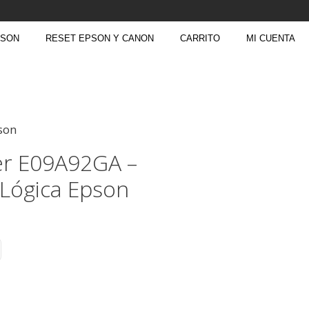
PSON
RESET EPSON Y CANON
CARRITO
MI CUENTA
son
er E09A92GA –
 Lógica Epson