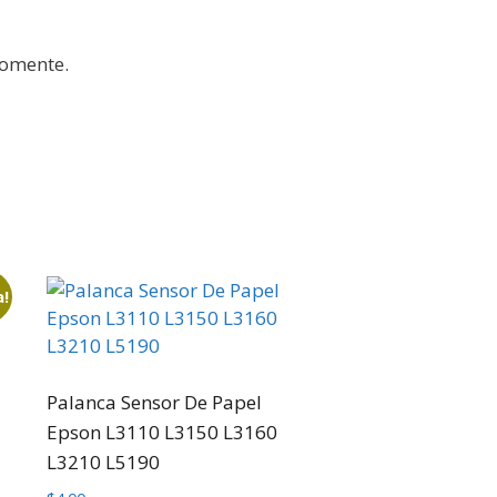
comente.
a!
Palanca Sensor De Papel
Epson L3110 L3150 L3160
L3210 L5190