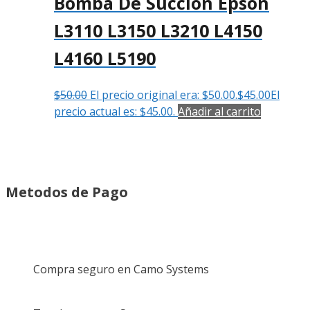
Bomba De Succión Epson
L3110 L3150 L3210 L4150
L4160 L5190
$
50.00
El precio original era: $50.00.
$
45.00
El
precio actual es: $45.00.
Añadir al carrito
Metodos de Pago
Compra seguro en Camo Systems