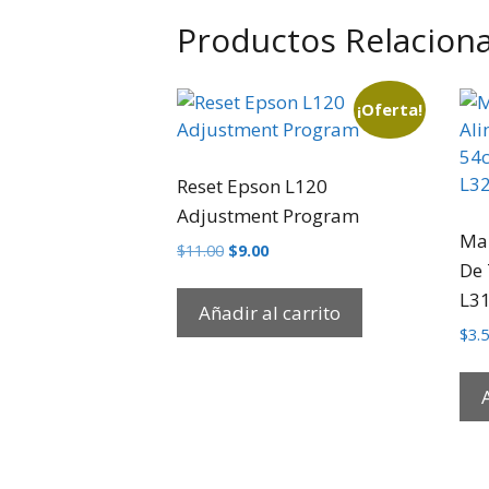
Productos Relacion
¡Oferta!
Reset Epson L120
Adjustment Program
Man
$
11.00
$
9.00
De 
L3
Añadir al carrito
$
3.