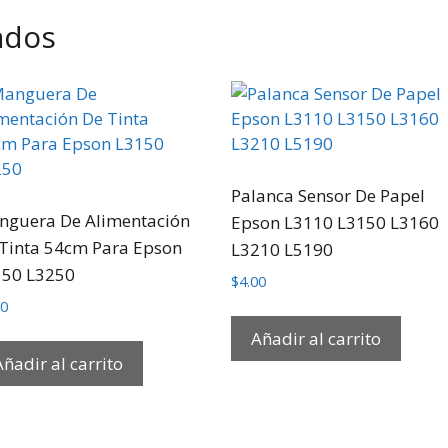
ados
Palanca Sensor De Papel
guera De Alimentación
Epson L3110 L3150 L3160
Tinta 54cm Para Epson
L3210 L5190
150 L3250
$
4.00
50
Añadir al carrito
Añadir al carrito