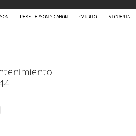
PSON
RESET EPSON Y CANON
CARRITO
MI CUENTA
ntenimiento
44