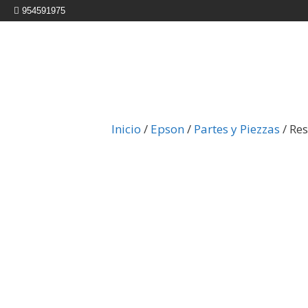
954591975
Inicio
/
Epson
/
Partes y Piezzas
/ Re