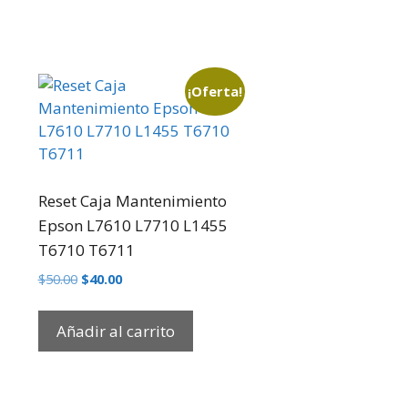
¡Oferta!
Reset Caja Mantenimiento
Epson L7610 L7710 L1455
T6710 T6711
$
50.00
$
40.00
Añadir al carrito