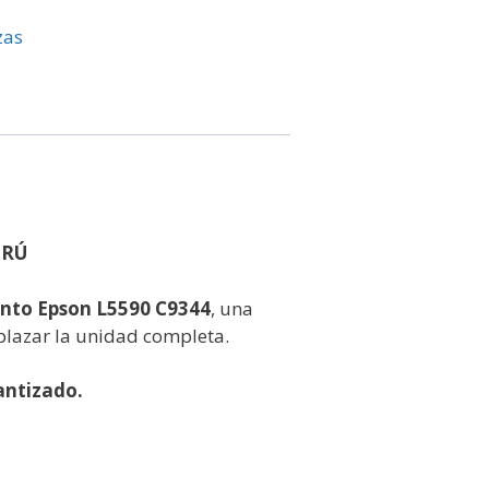
zas
ERÚ
nto Epson L5590 C9344
, una
plazar la unidad completa.
antizado.