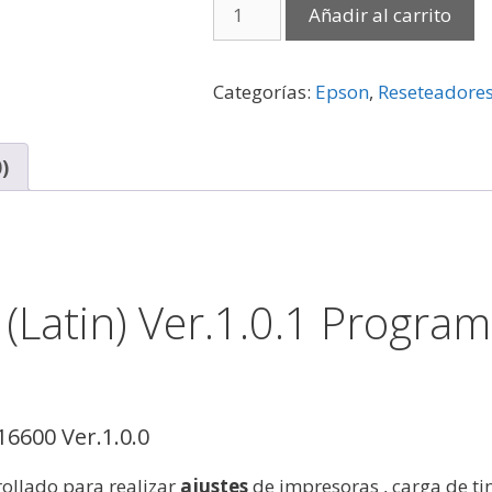
Reset
Añadir al carrito
Epson
ET16600
Adjustment
Categorías:
Epson
,
Reseteadore
Program
cantidad
)
(Latin) Ver.1.0.1 Progra
600 Ver.1.0.0
rollado para realizar
ajustes
de impresoras , carga de ti