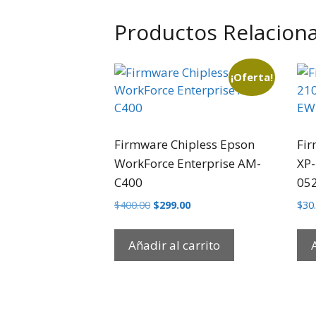
Productos Relacion
¡Oferta!
Firmware Chipless Epson
Fir
WorkForce Enterprise AM-
XP-
C400
05
El
El
$
400.00
$
299.00
$
30
precio
precio
original
actual
Añadir al carrito
era:
es:
$400.00.
$299.00.