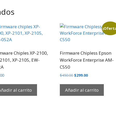
ados
¡Ofert
mware Chiples XP-2100,
Firmware Chipless Epson
2101, XP-2105, EW-
WorkForce Enterprise AM-
2A
C550
El
El
.00
$
450.00
$
299.00
precio
precio
original
actual
Añadir al carrito
Añadir al carrito
era:
es:
$450.00.
$299.00.