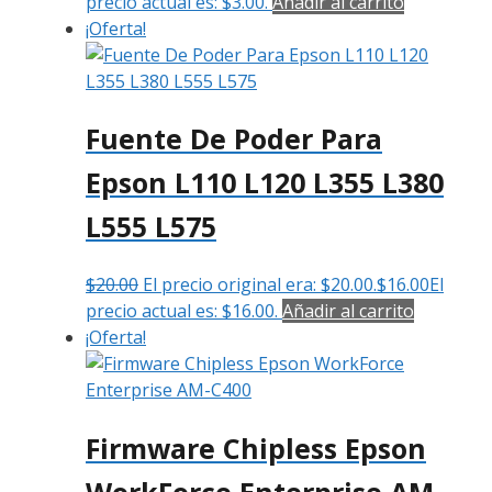
precio actual es: $3.00.
Añadir al carrito
¡Oferta!
Fuente De Poder Para
Epson L110 L120 L355 L380
L555 L575
$
20.00
El precio original era: $20.00.
$
16.00
El
precio actual es: $16.00.
Añadir al carrito
¡Oferta!
Firmware Chipless Epson
WorkForce Enterprise AM-