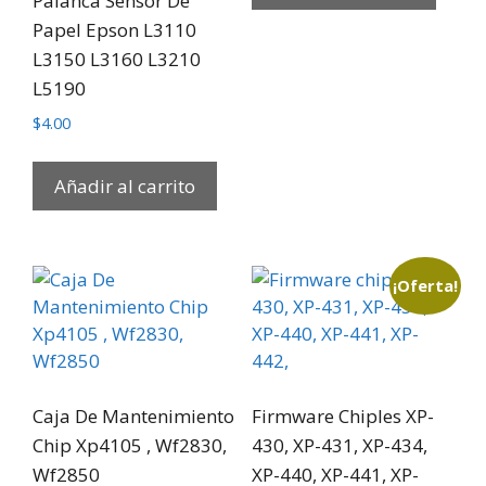
Palanca Sensor De
Papel Epson L3110
L3150 L3160 L3210
L5190
$
4.00
Añadir al carrito
¡Oferta!
Caja De Mantenimiento
Firmware Chiples XP-
Chip Xp4105 , Wf2830,
430, XP-431, XP-434,
Wf2850
XP-440, XP-441, XP-