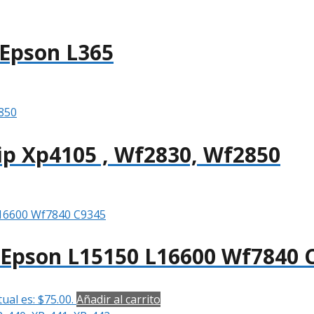
 Epson L365
p Xp4105 , Wf2830, Wf2850
 Epson L15150 L16600 Wf7840 
tual es: $75.00.
Añadir al carrito