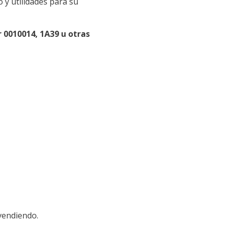
 y utilidades para su
 0010014, 1A39 u otras
vendiendo.