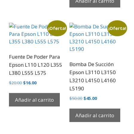
Añadir al carrito
¡Oferta!
¡Oferta!
Fuente De Poder Para
Bomba De Succión
Epson L110 L120 L355
Epson L3110 L3150
L380 L555 L575
L3210 L4150 L4160
$
20.00
$
16.00
L5190
$
50.00
$
45.00
Añadir al carrito
Añadir al carrito