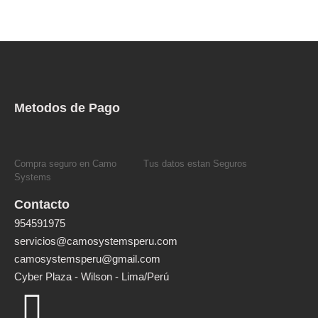
Metodos de Pago
Compra seguro en Camo
Tus datos estan Seguros
Systems
Contacto
954591975
servicios@camosystemsperu.com
camosystemsperu@gmail.com
Cyber Plaza - Wilson - Lima/Perú