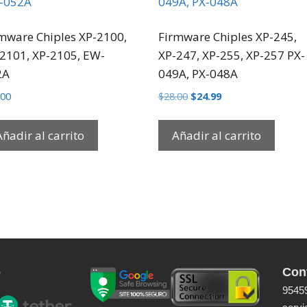
mware Chiples XP-2100,
Firmware Chiples XP-245,
2101, XP-2105, EW-
XP-247, XP-255, XP-257 PX-
2A
049A, PX-048A
.00
$
28.00
$
24.99
Añadir al carrito
Añadir al carrito
o
Con
9545