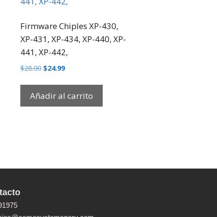
Firmware Chiples XP-430,
XP-431, XP-434, XP-440, XP-
441, XP-442,
$
28.00
$
24.99
Añadir al carrito
tacto
91975