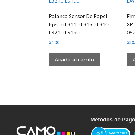
Palanca Sensor De Papel
Fir
Epson L3110 L3150 L3160
XP-
L3210 L5190
05
$
4.00
$
30
Añadir al carrito
Metodos de Pag