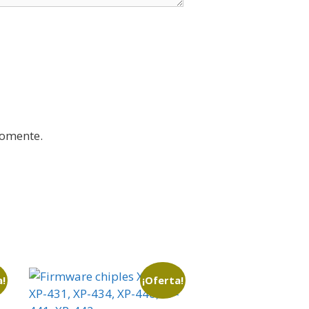
comente.
a!
¡Oferta!