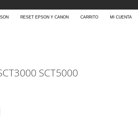
PSON
RESET EPSON Y CANON
CARRITO
MI CUENTA
 SCT3000 SCT5000