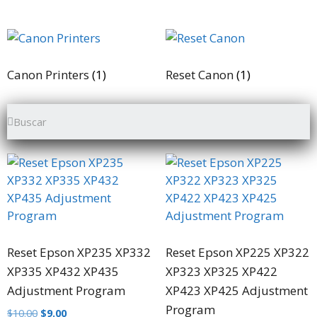
e
5
Canon Printers
(1)
Reset Canon
(1)
Reset Epson XP235 XP332
Reset Epson XP225 XP322
XP335 XP432 XP435
XP323 XP325 XP422
Adjustment Program
XP423 XP425 Adjustment
Program
$
10.00
$
9.00