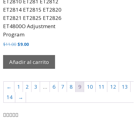
ET2810 ET281 ET2812
ET2814 ET2815 ET2820
ET2821 ET2825 ET2826
ET4800O Adjustment
Program
$
11.00
$
9.00
Añadir al carrito
←
1
2
3
…
6
7
8
9
10
11
12
13
14
→




