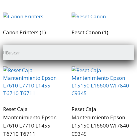
e
5
Canon Printers
(1)
Reset Canon
(1)
Reset Caja
Reset Caja
Mantenimiento Epson
Mantenimiento Epson
L7610 L7710 L1455
L15150 L16600 Wf7840
T6710 T6711
C9345