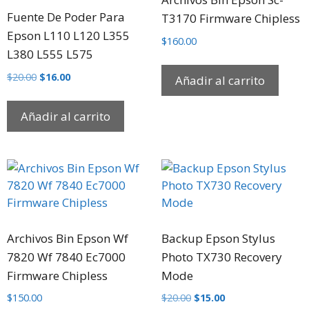
Fuente De Poder Para
T3170 Firmware Chipless
Epson L110 L120 L355
$
160.00
L380 L555 L575
$
20.00
$
16.00
Añadir al carrito
Añadir al carrito
Archivos Bin Epson Wf
Backup Epson Stylus
7820 Wf 7840 Ec7000
Photo TX730 Recovery
Firmware Chipless
Mode
$
150.00
$
20.00
$
15.00