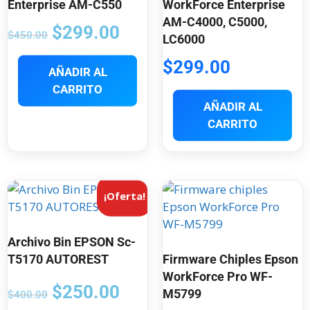
Enterprise AM-C550
WorkForce Enterprise
AM-C4000, C5000,
$
299.00
$
450.00
LC6000
$
299.00
AÑADIR AL
CARRITO
AÑADIR AL
CARRITO
¡Oferta!
Archivo Bin EPSON Sc-
T5170 AUTOREST
Firmware Chiples Epson
WorkForce Pro WF-
$
250.00
M5799
$
400.00