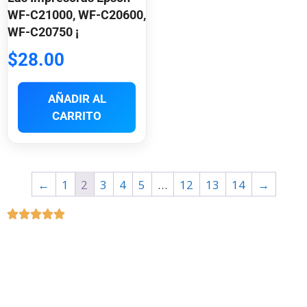
WF-C21000, WF-C20600,
WF-C20750 ¡
$
28.00
AÑADIR AL
CARRITO
←
1
2
3
4
5
…
12
13
14
→




