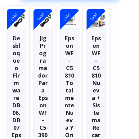
Sale!
Sale!
Sale!
Sale!
De
Jig
Eps
Eps
Sbl
Pr
On
On
Oq
Og
WF
WF
Ue
Ra
-
-
O
Ma
C5
C5
Fir
Dor
810
810
M
Par
To
Nu
Wa
A
Tal
Ev
Re
Eps
Me
A +
DB
On
Nte
Sis
06,
WF
Nu
Te
DB
-
Ev
Ma
07
C5
A Y
Re
Eps
390
Ori
Car