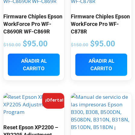
Firmware Chiples Epson
Firmware Chiples Epson
WorkForce Pro WF-
WorkForce Pro WF-
C8690R WF-C869R
C878R
$
95.00
$
95.00
$
150.00
$
150.00
AÑADIR AL
AÑADIR AL
CARRITO
CARRITO
¡Oferta!
Reset Epson XP2200 –
XP2205 Adjustment