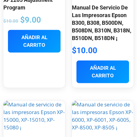
Program
Manual De Servicio De
Las Impresoras Epson
$
9.00
$
10.00
B300, B308, B500DN,
B508DN, B310N, B318N,
AÑADIR AL
B510DN, B518DN ¡
CARRITO
$
10.00
AÑADIR AL
CARRITO