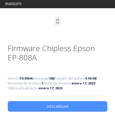
954591975
Firmware Chipless Epson
EP-808A
Versión
FO30HA
Descargar
586
Tamaño del archivo
0.00 KB
Recuento de archivos
1
Fecha de creación
enero 17, 2023
Última actualización
enero 17, 2023
DESCARGAR