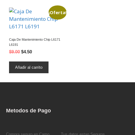
¡Oferta!
Caja De Mantenimiento Chip L6171
L6191
$
9.00
$
4.50
Añadir al carrito
Metodos de Pago
Compra seguro en Camo
Tus datos estan Seguros