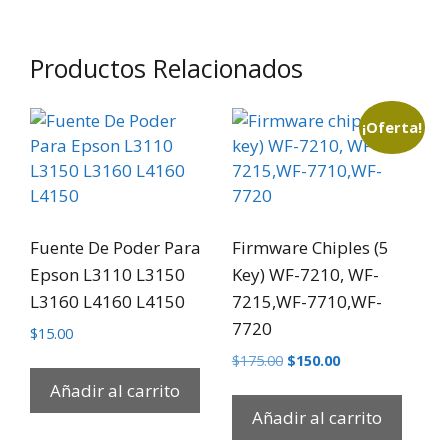
Productos Relacionados
¡Oferta!
Fuente De Poder Para
Firmware Chiples (5
Epson L3110 L3150
Key) WF-7210, WF-
L3160 L4160 L4150
7215,WF-7710,WF-
7720
$
15.00
$
175.00
$
150.00
Añadir al carrito
Añadir al carrito