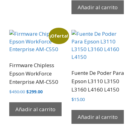
Añadir al carrito
¡Oferta!
Firmware Chipless
Fuente De Poder Para
Epson WorkForce
Epson L3110 L3150
Enterprise AM-C550
L3160 L4160 L4150
$
450.00
$
299.00
$
15.00
Añadir al carrito
Añadir al carrito