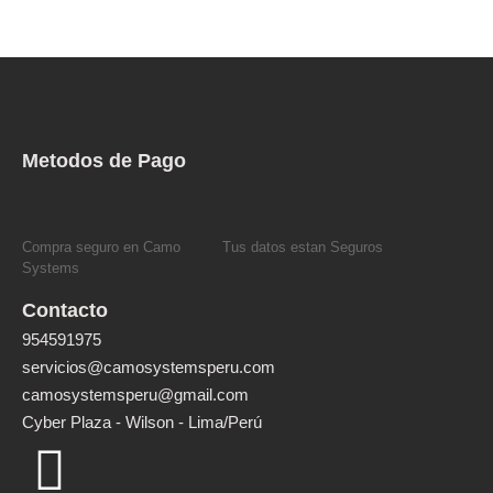
Metodos de Pago
Compra seguro en Camo
Tus datos estan Seguros
Systems
Contacto
954591975
servicios@camosystemsperu.com
camosystemsperu@gmail.com
Cyber Plaza - Wilson - Lima/Perú