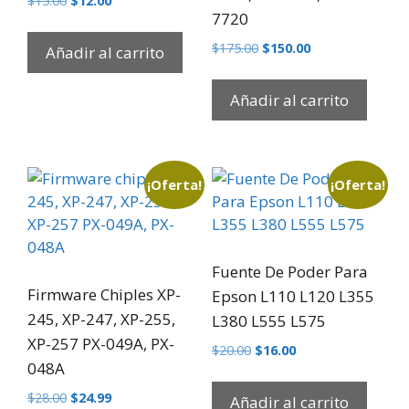
$
15.00
$
12.00
7720
$
175.00
$
150.00
Añadir al carrito
Añadir al carrito
¡Oferta!
¡Oferta!
Fuente De Poder Para
Firmware Chiples XP-
Epson L110 L120 L355
245, XP-247, XP-255,
L380 L555 L575
XP-257 PX-049A, PX-
$
20.00
$
16.00
048A
$
28.00
$
24.99
Añadir al carrito