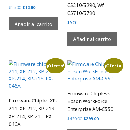
C5210/5290, Wf-
$
15.00
$
12.00
C5710/5790
$
5.00
Añadir al carrito
Añadir al carrito
¡Oferta!
¡Oferta!
Firmware Chipless
Firmware Chiples XP-
Epson WorkForce
211, XP-212, XP-213,
Enterprise AM-C550
XP-214, XP-216, PX-
$
450.00
$
299.00
046A