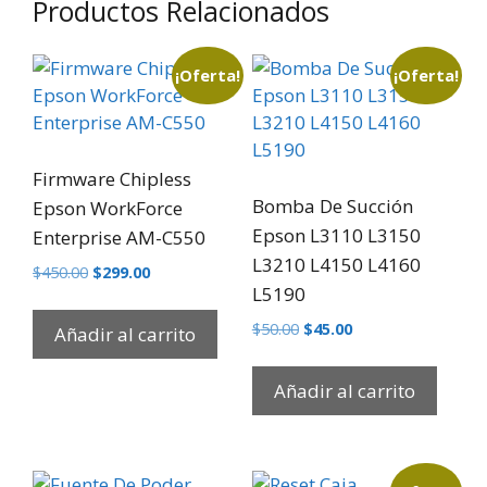
Productos Relacionados
¡Oferta!
¡Oferta!
Firmware Chipless
Bomba De Succión
Epson WorkForce
Epson L3110 L3150
Enterprise AM-C550
L3210 L4150 L4160
$
450.00
$
299.00
L5190
$
50.00
$
45.00
Añadir al carrito
Añadir al carrito