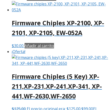
Firmware Chiples XP-2100, XP-
2101, XP-2105, EW-052A
$
30.00
Añadir al carrito
¡Oferta!
Firmware Chiples (5 Key) XP-
211,XP-231,XP-241,XP-341, XP-
441,WF-2630,WF-2650
$
125.00
El precio original era: $125.00.
$
99.00
El